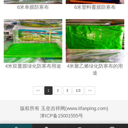
6米单膜防寒布
6米塑料覆膜防寒布
4米双覆膜绿化防寒布用途
4米聚乙烯绿化防寒布的用
途
<<
1
2
3
1/3
>>
版权所有 玉垒吉祥网(www.lifanping.com)
津ICP备15001555号