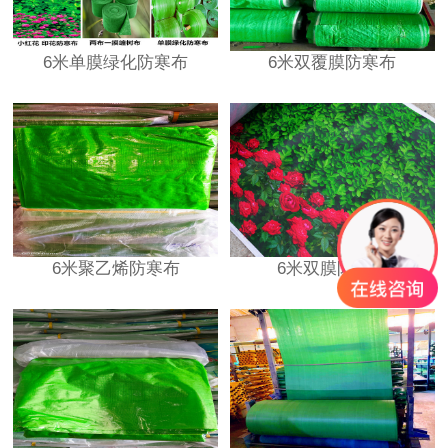
6米单膜绿化防寒布
6米双覆膜防寒布
6米聚乙烯防寒布
6米双膜防寒布