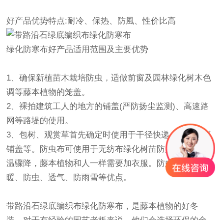
好产品优势特点:耐冷、保热、防風、性价比高
绿化防寒布
好产品适用范围及主要优势
1、确保新植苗木栽培防虫，适做前窗及园林绿化树木色
调等藤本植物的笼盖。
2、裸拍建筑工人的地方的铺盖(严防扬尘监测)、高速路
网等路堤的使用。
3、包树、观赏草首先确定时使用于干径快递、除草地膜
铺盖等。防虫布可使用于无纺布绿化树苗防虫。冬天气
温骤降，藤本植物和人一样需要加衣服。防虫布具有保
暖、防虫、透气、防雨雪等优点。
带路沿石绿底编织布
绿化防寒布
，
是藤本植物的好冬