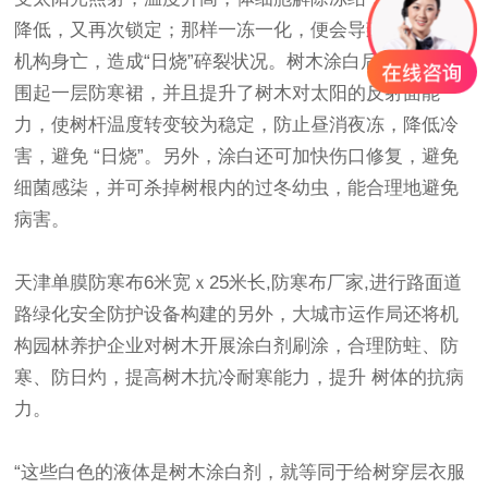
降低，又再次锁定；那样一冻一化，便会导致树木皮部
机构身亡，造成“日烧”碎裂状况。树木涂白后，不但给它
围起一层防寒裙，并且提升了树木对太阳的反射面能
力，使树杆温度转变较为稳定，防止昼消夜冻，降低冷
害，避免 “日烧”。另外，涂白还可加快伤口修复，避免
细菌感柒，并可杀掉树根内的过冬幼虫，能合理地避免
病害。
天津单膜
防寒布
6米宽ｘ25米长,
防寒布
厂家
,进行路面道
路绿化安全防护设备构建的另外，大城市运作局还将机
构园林养护企业对树木开展涂白剂刷涂，合理防蛀、防
寒、防日灼，提高树木抗冷耐寒能力，提升 树体的抗病
力。
“这些白色的液体是树木涂白剂，就等同于给树穿层衣服