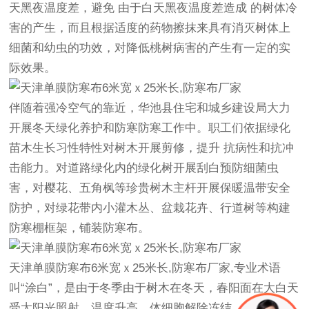
天黑夜温度差，避免 由于白天黑夜温度差造成 的树体冷
害的产生，而且根据适度的药物擦抹来具有消灭树体上
细菌和幼虫的功效，对降低桃树病害的产生有一定的实
际效果。
伴随着强冷空气的靠近，华池县住宅和城乡建设局大力
开展冬天绿化养护和防寒防寒工作中。职工们依据绿化
苗木生长习性特性对树木开展剪修，提升 抗病性和抗冲
击能力。对道路绿化内的绿化树开展刮白预防细菌虫
害，对樱花、五角枫等珍贵树木主杆开展保暖温带安全
防护，对绿花带内小灌木丛、盆栽花卉、行道树等构建
防寒棚框架，铺装
防寒布
。
天津单膜
防寒布
6米宽ｘ25米长,
防寒布
厂家
,专业术语
叫“涂白”，是由于冬季由于树木在冬天，春阳面在大白天
受太阳光照射，温度升高，体细胞解除冻结，夜里温度