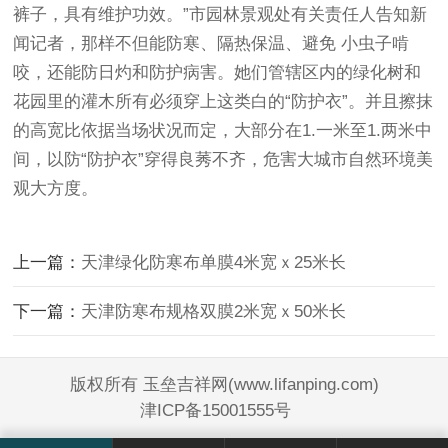
裤子，具有维护功效。”市园林景观处有关责任人告知新
闻记者，那样不但能防寒、隔热保温、避免 小虫子啃
咬，还能防日灼和防护病害。她们管辖区内的绿化树和
花园里的灌木所有必须穿上这类白的“防护衣”。并且擦抹
的高宽比依据当场状况而定，大部分在1.一米至1.两米中
间，以防“防护衣”穿得良莠不齐，危害大城市自然环境美
观大方度。
上一篇：
天津绿化防寒布单膜4米宽ｘ25米长
下一篇：
天津防寒布规格双膜2米宽ｘ50米长
版权所有 玉垒吉祥网(www.lifanping.com)
津ICP备15001555号