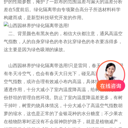
护的性能参数，掩护了一款布的范围温差与漏天的温差分析
差在5度前后。
绿化隔离带
由专项聚合高分子所选材料科学
构建而成，是新型科技研究开发的作用。
二、背景颜色有黑灰色的，相信大伙都注意，通风高温空
气指数，人的自身穿绿色的冬衣比穿绿色的冬衣要冻得多，
这主要是因为绿色吸潮的缘故。
山西园林养护绿化隔离带选用!
只是雷同，春天里不仅仅是
有冬天冷空气，也会有春天大日光下，碰见高温日光下直射
空气指数，或许合理有效减小布内高温，具体情况它还具有
通透作用，十分大减小了室内温度降高温，给树萱补充了一
份舒坦的管理自然环境。防止了室内温度降温差更多，有树
干掉叶，树萱灼烧具体情况，十分大减小了高温空气指数胡
萝的缩水，这也是正常的了金银花种的水分糖度；不少果农
在植物防寒时还没有不会留神防护路子，就是是植物减产，