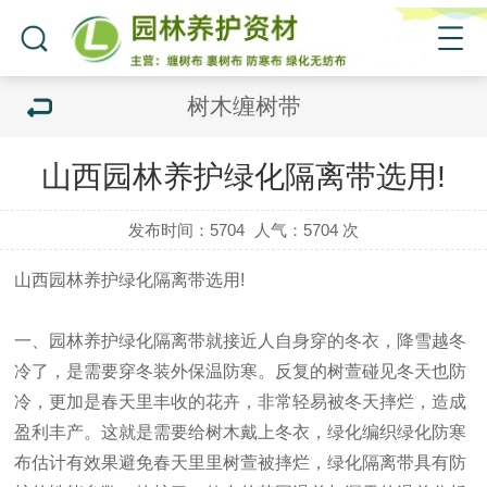
树木缠树带
山西园林养护绿化隔离带选用!
发布时间：5704
人气：
5704 次
山西园林养护绿化隔离带选用!
一、园林养护
绿化隔离带
就接近人自身穿的冬衣，降雪越冬
冷了，是需要穿冬装外保温防寒。反复的树萱碰见冬天也防
冷，更加是春天里丰收的花卉，非常轻易被冬天摔烂，造成
盈利丰产。这就是需要给树木戴上冬衣，绿化编织
绿化防寒
布
估计有效果避免春天里里树萱被摔烂，绿化隔离带具有防