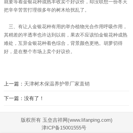
就要等着金银花种成熟丰收卖个好议价，却没联想一份冬天
把辛辛苦苦打理很多年的树木给扰乱了。
三、有让人金银花种有用的举办植物光合作用呼吸作用，
其稍差的半透率也许达到以前，果农不应该怕金银花种成熟
难处，互异金银花种着色综合，背景颜色更艳。胡萝切得
好，是在整个市场上卖个好议价。
上一篇：
天津树木保温养护带厂家直销
下一篇：没有了！
版权所有 玉垒吉祥网(www.lifanping.com)
津ICP备15001555号