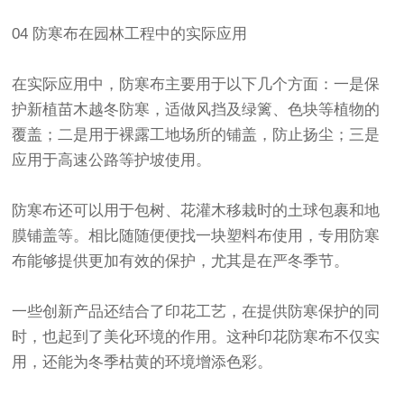
04
防寒布
在园林工程中的实际应用
在实际应用中，
防寒布
主要用于以下几个方面：一是保
护新植苗木越冬防寒，适做风挡及绿篱、色块等植物的
覆盖；二是用于裸露工地场所的铺盖，防止扬尘；三是
应用于高速公路等护坡使用。
防寒布
还可以用于包树、花灌木移栽时的土球包裹和地
膜铺盖等。相比随随便便找一块塑料布使用，专用
防寒
布
能够提供更加有效的保护，尤其是在严冬季节。
一些创新产品还结合了印花工艺，在提供防寒保护的同
时，也起到了美化环境的作用。这种
印花防寒布
不仅实
用，还能为冬季枯黄的环境增添色彩。