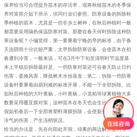
保养恰当可合理提升苗木的存活率，现将秋植苗木的冬季保
养对策简介如下所示，供同行业们参照。防寒设备的拆除秋
季种植的苗木，尤其是一些非乡土树种，在秋后种植时一般
都需要采用隔热保温防寒对策。那麼在春天何时拆除这种防
寒设备呢？小编觉得，第一要秉着宁晚勿早的标准，由于春
天连阴雨十分比较严重，太早拆除防寒设备，会使苗木在初
春遭到冷害，一般来说，可在3月中下旬至清明时节温度基
本上平稳后拆除最好是。一些防寒对策还可在春天防止日灼
伤害，遮掩风害，降低树木水份蒸发；第二，拆除一些防寒
设备时要秉着由易到难的标准开展，不能一下全部拆除。比
如秋后种植的大叶黄杨，小叶黄杨，小龙柏等绿篱植物大多
数要采用覆亚膜对策，这种苗木在冬天也会生出一些叶子，
假如初春后一下全部将塑料薄膜拆除，会使新生儿叶子遭到
冷气的伤害，产生冻梢状况。
恰当的办法是，先在向阳处开洞，绿蓠的两边解开塑料薄