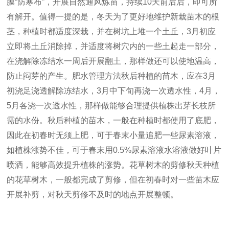
膜“
防寒布
”，开展自然通风炼苗，持续10天前后后，即可所
有解开。值得一提的是，冬天为了更好地维护新栽苗木的根
茎，种植时都适度深栽，并在树坑上堆一个土丘，3月初应
立即将土丘消除掉，并适度将树穴内的一些土起走一部分，
在浇解除冻结水一周后开展翻土，那样做还可以使地温高，
防止闷芽的产生。肥水管理方法秋后种植的苗木，应在3月
初浇足浇透解除冻结水，3月中下旬再浇一次透水性，4月，
5月各浇一次透水性，那样做能够合理提供植株出芽长枝所
需的水份。秋后种植的苗木，一般在种植时都使用了底肥，
因此在初春时无须上肥，可于春末小量追肥一些尿素溶液，
如植株涨势不佳，可于春末用0.5%尿素溶液水溶液做好叶片
喷洒，能够高效提升植株的涨势。花草树木的剪修秋天种植
的花草树木，一般都完成了剪修，但在初春时对一些苗木应
开展补剪，对秋天剪修不及时的地点开展整顿。