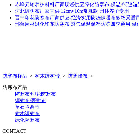
赤峰元轮养护材料厂家现货供应绿化防寒布-保温3℃透
河北缠树布厂家直供 12cm×16m常规款 园林养护专用
晋中印花防寒布厂家供应-经济实用防冻保暖布多场景适
邢台园林绿化印花防寒布 透气保温保湿防冻四季通用 绿
防寒布样品
>
树木缠树带
>
防寒绿布
>
防寒布产品
防寒布/印花防寒布
缠树布/裹树布
草石隔离带
树木缠树布
绿化防寒布
CONTACT