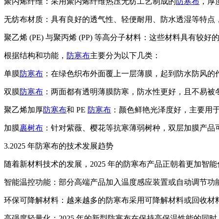
聚丙烯纤维：采用聚丙烯纤维热压无纺工艺制成的
防寒布
，厚
无纺布材质：具有良好的透气性、轻便耐用、防水透湿等特点
聚乙烯 (PE) 与聚丙烯 (PP) 等高分子材料：这些材料具
根据结构和功能，
防寒布
主要分为以下几类：
单膜
防寒布
：在绿色织布外面覆上一层薄膜，起到防水防风的
双膜
防寒布
：两面都有透明薄膜防寒，防水性更好，且不易被
聚乙烯加厚
防寒布
和 PE
防寒布
：颜色鲜艳光泽度好，主要用
加膜
裹树布
：针对紫薇、樱花等抗寒薄弱树种，双层加膜产品
3.2025 年防寒布的技术发展趋势
随着新材料技术的发展，2025 年的防寒布产品正朝着更加智
智能温控功能：部分高端产品加入温度感应装置或自动调节功
环保可降解材料：越来越多的防寒布采用可降解材料或回收材
高强度轻量化：2025 年的新型防寒布在保持高保温性能的同时，