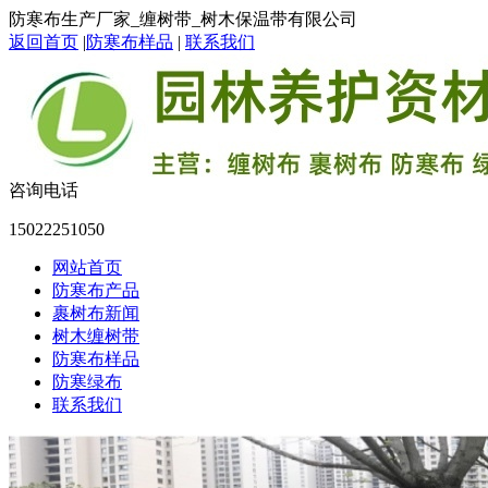
防寒布生产厂家_缠树带_树木保温带有限公司
返回首页
|
防寒布样品
|
联系我们
咨询电话
15022251050
网站首页
防寒布产品
裹树布新闻
树木缠树带
防寒布样品
防寒绿布
联系我们