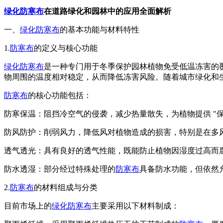
绿化防寒布
在道路绿化和园林中的应用全面解析
一、
绿化防寒布
的基本功能与材料特性
1.
防寒布
的定义与核心功能
绿化防寒布
是一种专门用于冬季保护园林植物免受低温冻害的
物周围的温度相对稳定，从而降低冻害风险。随着城市绿化和
防寒布
的核心功能包括：
防寒保温：阻挡冷空气的侵袭，减少热量散失，为植物提供 "保
防风防护：削弱风力，降低风对植物造成的损害，特别是在多
透气透光：具有良好的透气性能，既能防止植物因湿度过高而
防水透湿：部分经过特殊处理的
防寒布
具备防水功能，但依然
2.
防寒布
的材料组成与分类
目前市场上的
绿化防寒布
主要采用以下材料制成：