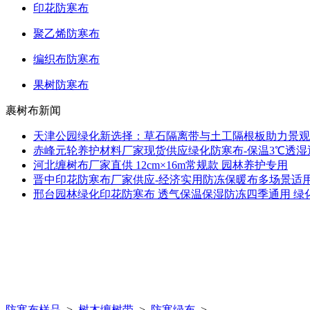
印花防寒布
聚乙烯防寒布
编织布防寒布
果树防寒布
裹树布新闻
天津公园绿化新选择：草石隔离带与土工隔根板助力景观
赤峰元轮养护材料厂家现货供应绿化防寒布-保温3℃透
河北缠树布厂家直供 12cm×16m常规款 园林养护专用
晋中印花防寒布厂家供应-经济实用防冻保暖布多场景适
邢台园林绿化印花防寒布 透气保温保湿防冻四季通用 绿
防寒布样品
>
树木缠树带
>
防寒绿布
>