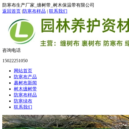
防寒布生产厂家_缠树带_树木保温带有限公司
返回首页
|
防寒布样品
|
联系我们
咨询电话
15022251050
网站首页
防寒布产品
裹树布新闻
树木缠树带
防寒布样品
防寒绿布
联系我们