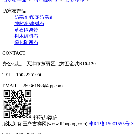
防寒布产品
防寒布/印花防寒布
缠树布/裹树布
草石隔离带
树木缠树布
绿化防寒布
CONTACT
办公地址：天津市东丽区北方五金城B16-120
TEL：15022251050
EMAIL：269361688@qq.com
扫码加微信
版权所有 玉垒吉祥网(www.lifanping.com)
津ICP备15001555号