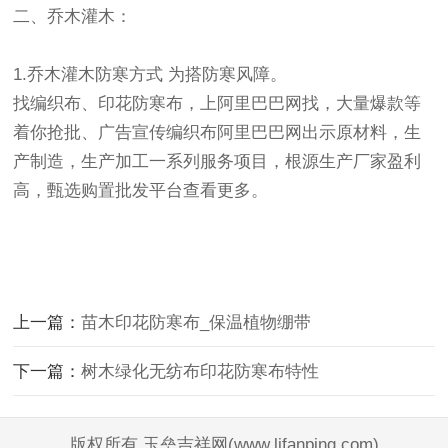
二、乔木灌木：
1.乔木灌木防寒方式 为搭防寒风障。
找编织布、印花
防寒布
，上阿里巴巴网找，大量爆款等
着你抢批、
广告宣传编织布阿里巴巴网出示原材料，生
产制造，生产加工一系列服务项目，根源生产厂家盈利
高，甄选购置批发平台查看更多。
上一篇：
苗木印花防寒布_保温植物绷带
下一篇：
树木绿化无纺布印花防寒布特性
版权所有 玉垒吉祥网(www.lifanping.com)