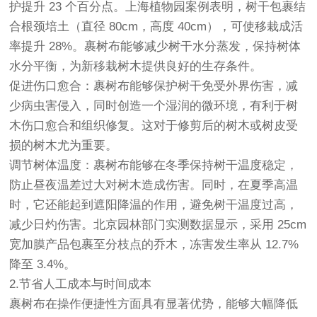
护提升 23 个百分点。上海植物园案例表明，树干包裹结
合根颈培土（直径 80cm，高度 40cm），可使移栽成活
率提升 28%。
裹树布
能够减少树干水分蒸发，保持树体
水分平衡，为新移栽树木提供良好的生存条件。
促进伤口愈合：
裹树布
能够保护树干免受外界伤害，减
少病虫害侵入，同时创造一个湿润的微环境，有利于树
木伤口愈合和组织修复。这对于修剪后的树木或树皮受
损的树木尤为重要。
调节树体温度：裹树布能够在冬季保持树干温度稳定，
防止昼夜温差过大对树木造成伤害。同时，在夏季高温
时，它还能起到遮阳降温的作用，避免树干温度过高，
减少日灼伤害。北京园林部门实测数据显示，采用 25cm
宽加膜产品包裹至分枝点的乔木，冻害发生率从 12.7%
降至 3.4%。
2.节省人工成本与时间成本
裹树布在操作便捷性方面具有显著优势，能够大幅降低